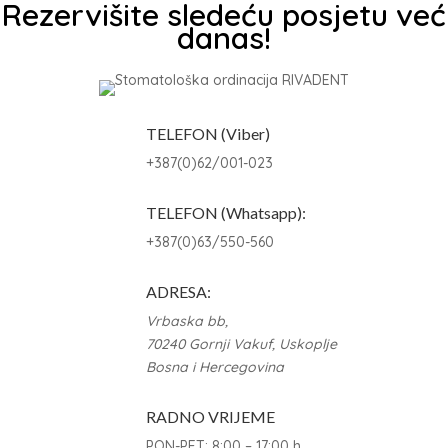
Rezervišite sledeću posjetu već
danas!
TELEFON (Viber)
+387(0)62/001-023
TELEFON (Whatsapp):
+387(0)63/550-560
ADRESA:
Vrbaska bb,
70240 Gornji Vakuf, Uskoplje
Bosna i Hercegovina
RADNO VRIJEME
PON-PET: 8:00 – 17:00 h