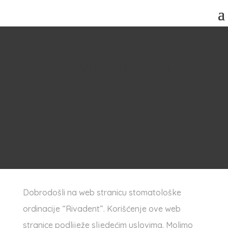
USLOVI KORIŠĆENJA
Dobrodošli na web stranicu stomatološke
ordinacije “Rivadent”. Korišćenje ove web
stranice podliježe sljedećim uslovima. Molimo