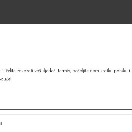
i želite zakazati vaš sljedeći termin, pošaljite nam kratku poruku i
oguće!