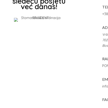
sledeću posjetu
već danas!
TE
+38
AD
Vrb
702
Bos
RA
PON
EM
inf
FA