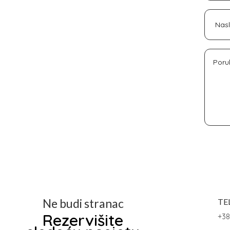
Ne budi stranac
TE
Rezervišite
+38