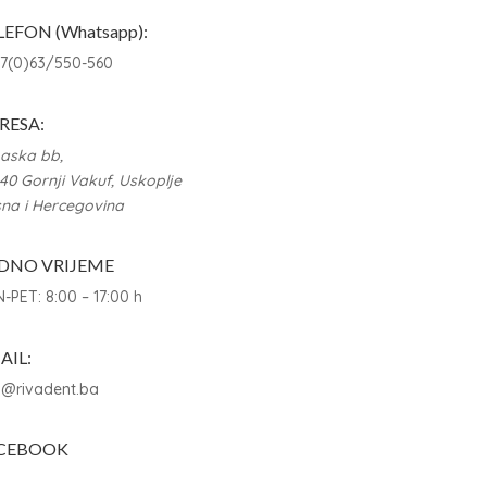
LEFON (Whatsapp):
7(0)63/550-560
RESA:
aska bb,
40 Gornji Vakuf, Uskoplje
na i Hercegovina
DNO VRIJEME
-PET: 8:00 – 17:00 h
AIL:
o@rivadent.ba
CEBOOK