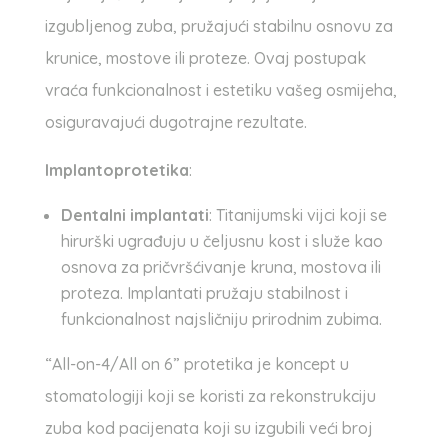
izgubljenog zuba, pružajući stabilnu osnovu za
krunice, mostove ili proteze. Ovaj postupak
vraća funkcionalnost i estetiku vašeg osmijeha,
osiguravajući dugotrajne rezultate.
Implantoprotetika
:
Dentalni implantati
: Titanijumski vijci koji se
hirurški ugrađuju u čeljusnu kost i služe kao
osnova za pričvršćivanje kruna, mostova ili
proteza. Implantati pružaju stabilnost i
funkcionalnost najsličniju prirodnim zubima.
“All-on-4/All on 6” protetika je koncept u
stomatologiji koji se koristi za rekonstrukciju
zuba kod pacijenata koji su izgubili veći broj